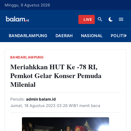
L
Minggu, 9 Agustus 2026
a
n
LIVE
g
s
BANDARLAMPUNG
DAERAH
NASIONAL
POLITIK
u
n
g
BANDARLAMPUNG
k
Meriahkkan HUT Ke -78 RI,
e
Pemkot Gelar Konser Pemuda
k
Milenial
o
n
Penulis:
admin balam.id
t
Jumat, 18 Agustus 2023 03:26 WIB
1 menit baca
e
n