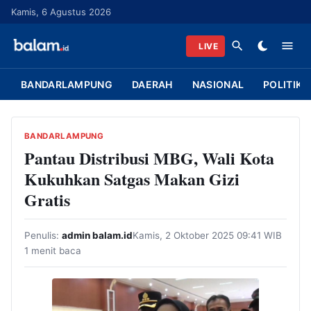
L
Kamis, 6 Agustus 2026
a
n
LIVE
g
s
BANDARLAMPUNG
DAERAH
NASIONAL
POLITIK
u
n
g
BANDARLAMPUNG
k
Pantau Distribusi MBG, Wali Kota
e
Kukuhkan Satgas Makan Gizi
k
Gratis
o
n
Penulis:
admin balam.id
Kamis, 2 Oktober 2025 09:41 WIB
t
1 menit baca
e
n