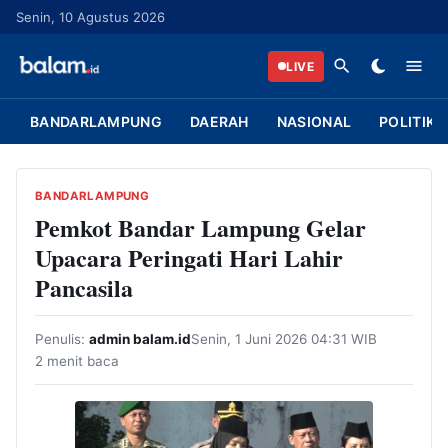
L
Senin, 10 Agustus 2026
a
n
LIVE
g
s
BANDARLAMPUNG
DAERAH
NASIONAL
POLITIK
u
n
g
BANDARLAMPUNG
k
Pemkot Bandar Lampung Gelar
e
Upacara Peringati Hari Lahir
k
Pancasila
o
n
Penulis:
admin balam.id
Senin, 1 Juni 2026 04:31 WIB
t
2 menit baca
e
n