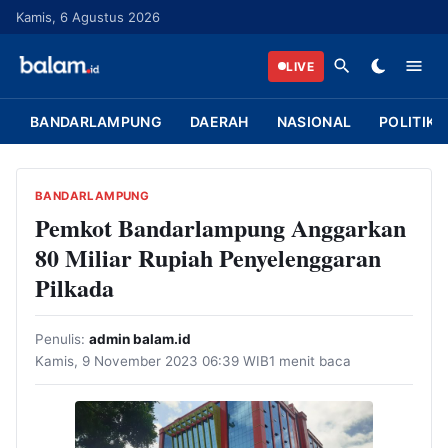
L
Kamis, 6 Agustus 2026
a
n
LIVE
g
s
BANDARLAMPUNG
DAERAH
NASIONAL
POLITIK
u
n
g
BANDARLAMPUNG
k
Pemkot Bandarlampung Anggarkan
e
80 Miliar Rupiah Penyelenggaran
k
Pilkada
o
n
Penulis:
admin balam.id
t
Kamis, 9 November 2023 06:39 WIB
1 menit baca
e
n