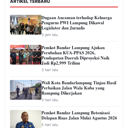
ARTIKEL TERBARU
Dugaan Ancaman terhadap Keluarga
Pengurus PWI Lampung Dikawal
Legislator dan Jurnalis
3 jam lalu
Pemkot Bandar Lampung Ajukan
Perubahan KUA-PPAS 2026,
Pendapatan Daerah Diproyeksi Naik
Jadi Rp2,999 Triliun
3 hari lalu
Wali Kota Bandarlampung Tinjau Hasil
Perbaikan Jalan Wala Kuba yang
Rampung Dikerjakan
3 hari lalu
Pemkot Bandar Lampung Betonisasi
Delapan Ruas Jalan Mulai Agustus 2026
5 hari lalu