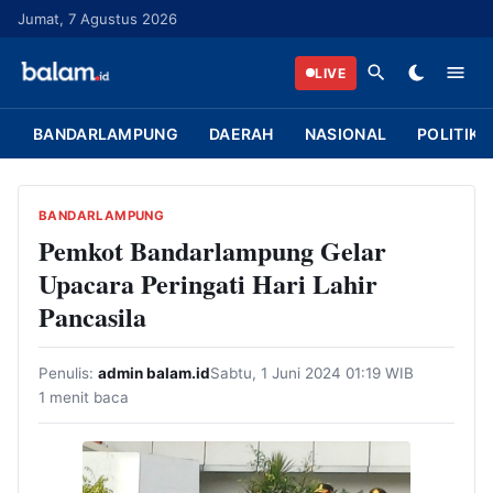
L
Jumat, 7 Agustus 2026
a
n
LIVE
g
s
BANDARLAMPUNG
DAERAH
NASIONAL
POLITIK
u
n
g
BANDARLAMPUNG
k
Pemkot Bandarlampung Gelar
e
Upacara Peringati Hari Lahir
k
Pancasila
o
n
Penulis:
admin balam.id
Sabtu, 1 Juni 2024 01:19 WIB
t
1 menit baca
e
n