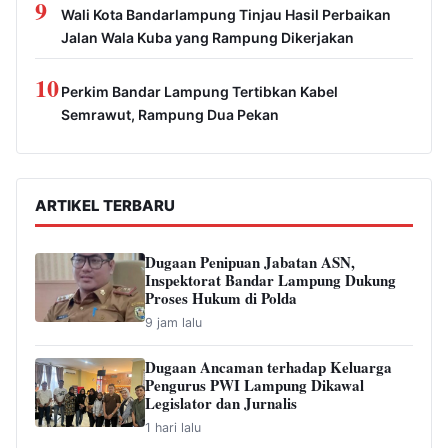
9
Wali Kota Bandarlampung Tinjau Hasil Perbaikan
Jalan Wala Kuba yang Rampung Dikerjakan
10
Perkim Bandar Lampung Tertibkan Kabel
Semrawut, Rampung Dua Pekan
ARTIKEL TERBARU
Dugaan Penipuan Jabatan ASN,
Inspektorat Bandar Lampung Dukung
Proses Hukum di Polda
9 jam lalu
Dugaan Ancaman terhadap Keluarga
Pengurus PWI Lampung Dikawal
Legislator dan Jurnalis
1 hari lalu