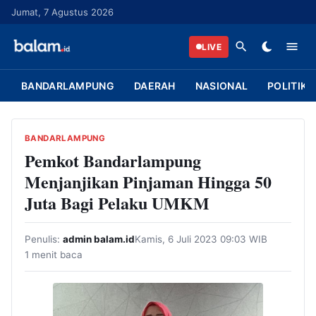
L
Jumat, 7 Agustus 2026
a
n
LIVE
g
s
BANDARLAMPUNG
DAERAH
NASIONAL
POLITIK
u
n
g
BANDARLAMPUNG
k
Pemkot Bandarlampung
e
Menjanjikan Pinjaman Hingga 50
k
Juta Bagi Pelaku UMKM
o
n
Penulis:
admin balam.id
Kamis, 6 Juli 2023 09:03 WIB
t
1 menit baca
e
n