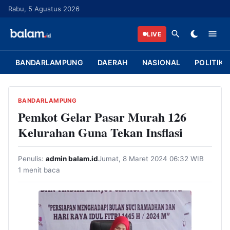
L
Rabu, 5 Agustus 2026
a
n
LIVE
g
s
BANDARLAMPUNG
DAERAH
NASIONAL
POLITIK
u
n
g
BANDARLAMPUNG
k
Pemkot Gelar Pasar Murah 126
e
Kelurahan Guna Tekan Insflasi
k
o
Penulis:
admin balam.id
Jumat, 8 Maret 2024 06:32 WIB
n
1 menit baca
t
e
n