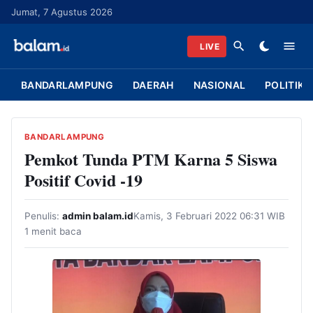
L
Jumat, 7 Agustus 2026
a
n
LIVE
g
s
BANDARLAMPUNG
DAERAH
NASIONAL
POLITIK
u
n
g
BANDARLAMPUNG
k
Pemkot Tunda PTM Karna 5 Siswa
e
Positif Covid -19
k
o
Penulis:
admin balam.id
Kamis, 3 Februari 2022 06:31 WIB
n
1 menit baca
t
e
n