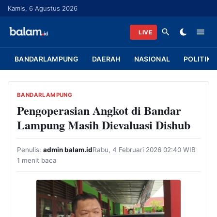
L
Kamis, 6 Agustus 2026
a
n
LIVE
g
s
BANDARLAMPUNG
DAERAH
NASIONAL
POLITIK
u
n
g
BANDARLAMPUNG
k
Pengoperasian Angkot di Bandar
e
Lampung Masih Dievaluasi Dishub
k
o
Penulis:
admin balam.id
Rabu, 4 Februari 2026 02:40 WIB
n
1 menit baca
t
e
n