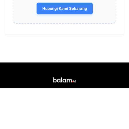
Hubungi Kami Sekarang
Portal berita daring dan media siber lokal yang
berkedudukan di Kota Bandar Lampung. Singkatan
"Balam" merupakan akronim dari Bandar Lampung.
RUBRIK