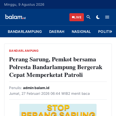
L
Minggu, 9 Agustus 2026
a
n
LIVE
g
s
BANDARLAMPUNG
DAERAH
NASIONAL
POLITIK
u
n
g
BANDARLAMPUNG
k
Perang Sarung, Pemkot bersama
e
Polresta Bandarlampung Bergerak
k
Cepat Memperketat Patroli
o
n
Penulis:
admin balam.id
t
Jumat, 27 Februari 2026 06:44 WIB
2 menit baca
e
n