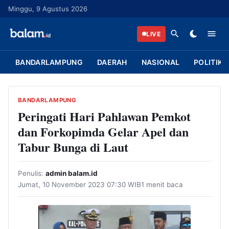
L
Minggu, 9 Agustus 2026
a
n
LIVE
g
s
BANDARLAMPUNG
DAERAH
NASIONAL
POLITIK
u
n
g
BANDARLAMPUNG
k
Peringati Hari Pahlawan Pemkot
e
dan Forkopimda Gelar Apel dan
k
Tabur Bunga di Laut
o
n
Penulis:
admin balam.id
t
Jumat, 10 November 2023 07:30 WIB
1 menit baca
e
n