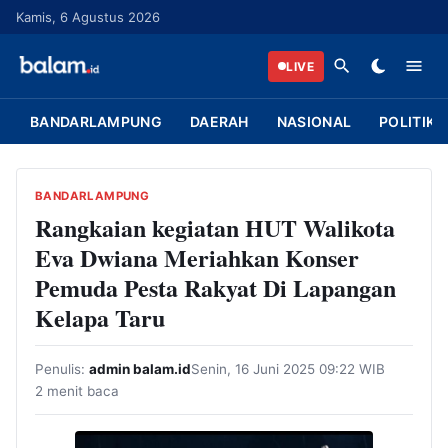
L
Kamis, 6 Agustus 2026
a
n
LIVE
g
s
BANDARLAMPUNG
DAERAH
NASIONAL
POLITIK
u
n
g
BANDARLAMPUNG
k
Rangkaian kegiatan HUT Walikota
e
Eva Dwiana Meriahkan Konser
k
Pemuda Pesta Rakyat Di Lapangan
o
Kelapa Taru
n
t
Penulis:
admin balam.id
Senin, 16 Juni 2025 09:22 WIB
e
2 menit baca
n