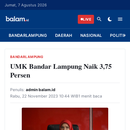
L
Jumat, 7 Agustus 2026
a
n
LIVE
g
s
BANDARLAMPUNG
DAERAH
NASIONAL
POLITIK
u
n
g
BANDARLAMPUNG
k
UMK Bandar Lampung Naik 3,75
e
Persen
k
o
Penulis:
admin balam.id
n
Rabu, 22 November 2023 10:44 WIB
1 menit baca
t
e
n