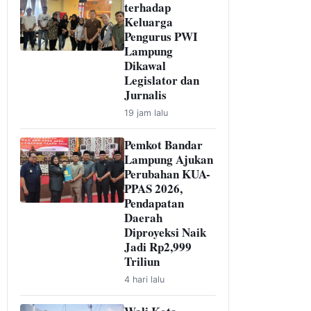
terhadap
Keluarga
Pengurus PWI
Lampung
Dikawal
Legislator dan
Jurnalis
19 jam lalu
Pemkot Bandar
Lampung Ajukan
Perubahan KUA-
PPAS 2026,
Pendapatan
Daerah
Diproyeksi Naik
Jadi Rp2,999
Triliun
4 hari lalu