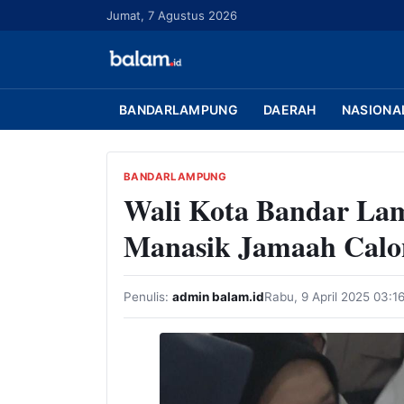
L
Jumat, 7 Agustus 2026
a
n
g
s
BANDARLAMPUNG
DAERAH
NASIONA
u
n
g
BANDARLAMPUNG
Wali Kota Bandar L
k
e
Manasik Jamaah Calo
k
o
n
Penulis:
admin balam.id
Rabu, 9 April 2025 03:1
t
e
n