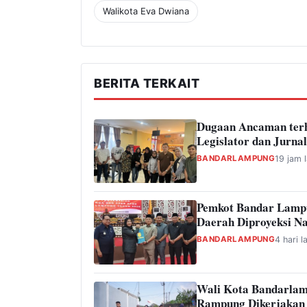
Walikota Eva Dwiana
BERITA TERKAIT
Dugaan Ancaman ter
Legislator dan Jurnal
BANDARLAMPUNG
19 jam l
Pemkot Bandar Lamp
Daerah Diproyeksi Na
BANDARLAMPUNG
4 hari l
Wali Kota Bandarlam
Rampung Dikerjakan