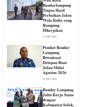
Wali Kota
Bandarlampung
Tinjau Hasil
Perbaikan Jalan
Wala Kuba yang
Rampung
Dikerjakan
4 hari lalu
Pemkot Bandar
Lampung
Betonisasi
Delapan Ruas
Jalan Mulai
Agustus 2026
6 hari lalu
Bandar Lampung
Jalin Kerja Sama
dengan
Kabupaten Solok,