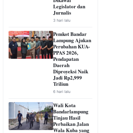
Dikawal
Legislator dan
Jurnalis
3 hari lalu
Pemkot Bandar
Lampung Ajukan
Perubahan KUA-
PPAS 2026,
Pendapatan
Daerah
Diproyeksi Naik
Jadi Rp2,999
Triliun
6 hari lalu
Wali Kota
Bandarlampung
Tinjau Hasil
Perbaikan Jalan
Wala Kuba yang