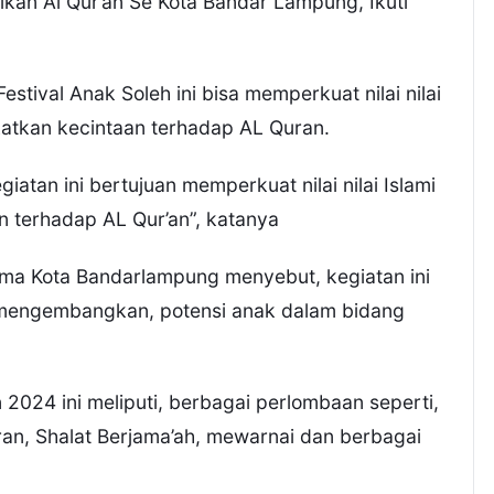
an Al Qur’an Se Kota Bandar Lampung, Ikuti
tival Anak Soleh ini bisa memperkuat nilai nilai
katkan kecintaan terhadap AL Quran.
atan ini bertujuan memperkuat nilai nilai Islami
 terhadap AL Qur’an”, katanya
ma Kota Bandarlampung menyebut, kegiatan ini
 mengembangkan, potensi anak dalam bidang
 2024 ini meliputi, berbagai perlombaan seperti,
n, Shalat Berjama’ah, mewarnai dan berbagai