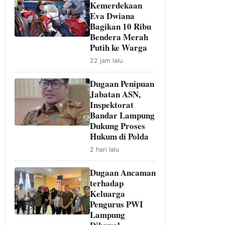
Kemerdekaan
Eva Dwiana
Bagikan 10 Ribu
Bendera Merah
Putih ke Warga
22 jam lalu
Dugaan Penipuan
Jabatan ASN,
Inspektorat
Bandar Lampung
Dukung Proses
Hukum di Polda
2 hari lalu
Dugaan Ancaman
terhadap
Keluarga
Pengurus PWI
Lampung