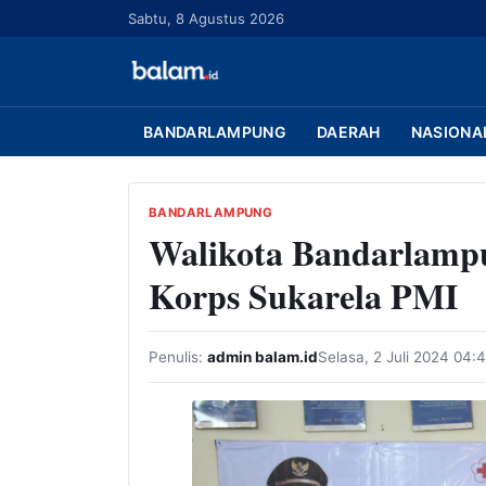
L
Sabtu, 8 Agustus 2026
a
n
g
s
BANDARLAMPUNG
DAERAH
NASIONA
u
n
g
BANDARLAMPUNG
Walikota Bandarlamp
k
e
Korps Sukarela PMI
k
o
n
Penulis:
admin balam.id
Selasa, 2 Juli 2024 04:
t
e
n