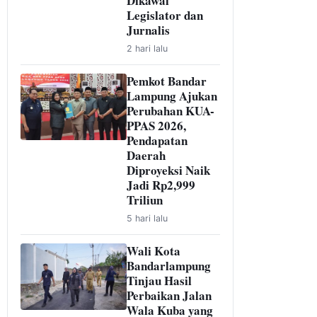
Dikawal
Legislator dan
Jurnalis
2 hari lalu
Pemkot Bandar
Lampung Ajukan
Perubahan KUA-
PPAS 2026,
Pendapatan
Daerah
Diproyeksi Naik
Jadi Rp2,999
Triliun
5 hari lalu
Wali Kota
Bandarlampung
Tinjau Hasil
Perbaikan Jalan
Wala Kuba yang