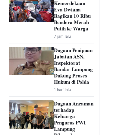
Kemerdekaan
Eva Dwiana
Bagikan 10 Ribu
Bendera Merah
Putih ke Warga
7 jam lalu
Dugaan Penipuan
Jabatan ASN,
Inspektorat
Bandar Lampung
Dukung Proses
Hukum di Polda
1 hari lalu
Dugaan Ancaman
terhadap
Keluarga
Pengurus PWI
Lampung