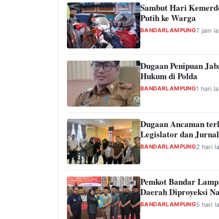
Sambut Hari Kemerde
Putih ke Warga
BANDARLAMPUNG
7 jam la
Dugaan Penipuan Jab
Hukum di Polda
BANDARLAMPUNG
1 hari la
Dugaan Ancaman ter
Legislator dan Jurnal
BANDARLAMPUNG
2 hari l
Pemkot Bandar Lamp
Daerah Diproyeksi Na
BANDARLAMPUNG
5 hari l