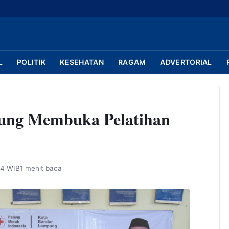
L
POLITIK
KESEHATAN
RAGAM
ADVERTORIAL
ung Membuka Pelatihan
44 WIB
1 menit baca