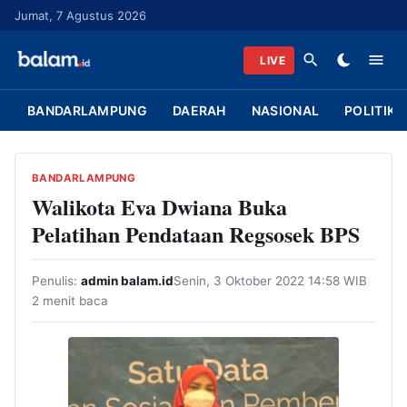
L
Jumat, 7 Agustus 2026
a
n
LIVE
g
s
BANDARLAMPUNG
DAERAH
NASIONAL
POLITIK
u
n
g
BANDARLAMPUNG
k
Walikota Eva Dwiana Buka
e
Pelatihan Pendataan Regsosek BPS
k
o
Penulis:
admin balam.id
Senin, 3 Oktober 2022 14:58 WIB
n
2 menit baca
t
e
n