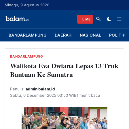
L
Minggu, 9 Agustus 2026
a
n
LIVE
g
s
BANDARLAMPUNG
DAERAH
NASIONAL
POLITIK
u
n
g
BANDARLAMPUNG
k
Walikota Eva Dwiana Lepas 13 Truk
e
Bantuan Ke Sumatra
k
o
Penulis:
admin balam.id
n
Sabtu, 6 Desember 2025 03:50 WIB
1 menit baca
t
e
n