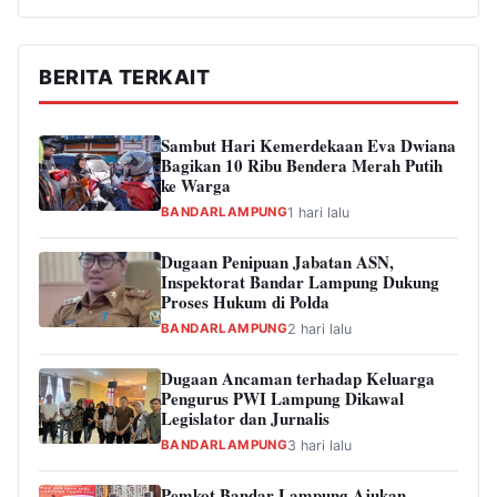
BERITA TERKAIT
Sambut Hari Kemerdekaan Eva Dwiana
Bagikan 10 Ribu Bendera Merah Putih
ke Warga
BANDARLAMPUNG
1 hari lalu
Dugaan Penipuan Jabatan ASN,
Inspektorat Bandar Lampung Dukung
Proses Hukum di Polda
BANDARLAMPUNG
2 hari lalu
Dugaan Ancaman terhadap Keluarga
Pengurus PWI Lampung Dikawal
Legislator dan Jurnalis
BANDARLAMPUNG
3 hari lalu
Pemkot Bandar Lampung Ajukan