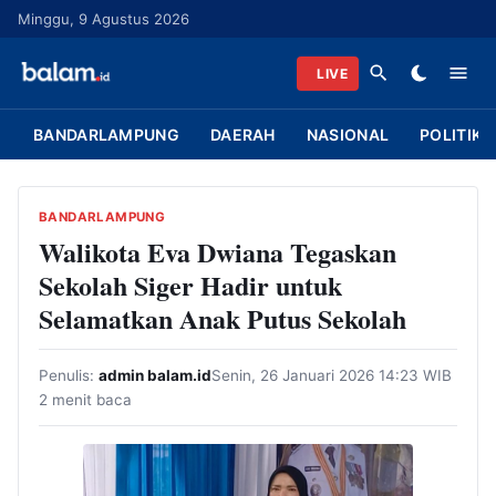
L
Minggu, 9 Agustus 2026
a
n
LIVE
g
s
BANDARLAMPUNG
DAERAH
NASIONAL
POLITIK
u
n
g
BANDARLAMPUNG
k
Walikota Eva Dwiana Tegaskan
e
Sekolah Siger Hadir untuk
k
Selamatkan Anak Putus Sekolah
o
n
Penulis:
admin balam.id
Senin, 26 Januari 2026 14:23 WIB
t
2 menit baca
e
n