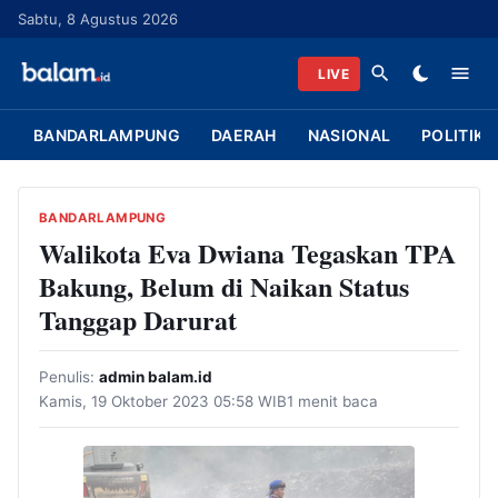
L
Sabtu, 8 Agustus 2026
a
n
LIVE
g
s
BANDARLAMPUNG
DAERAH
NASIONAL
POLITIK
u
n
g
BANDARLAMPUNG
k
Walikota Eva Dwiana Tegaskan TPA
e
Bakung, Belum di Naikan Status
k
Tanggap Darurat
o
n
Penulis:
admin balam.id
t
Kamis, 19 Oktober 2023 05:58 WIB
1 menit baca
e
n