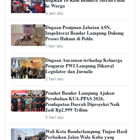
Bagikan 10 Ribu Bendera Merah Putih
ke Warga
6 jam lalu
Dugaan Penipuan Jabatan ASN,
Inspektorat Bandar Lampung Dukung
Proses Hukum di Polda
1 hari lalu
Dugaan Ancaman terhadap Keluarga
Pengurus PWI Lampung Dikawal
Legislator dan Jurnalis
2 hari lalu
Pemkot Bandar Lampung Ajukan
Perubahan KUA-PPAS 2026,
Pendapatan Daerah Diproyeksi Naik
Jadi Rp2,999 Triliun
5 hari lalu
Wali Kota Bandarlampung Tinjau Hasil
Perbaikan Jalan Wala Kuba yang