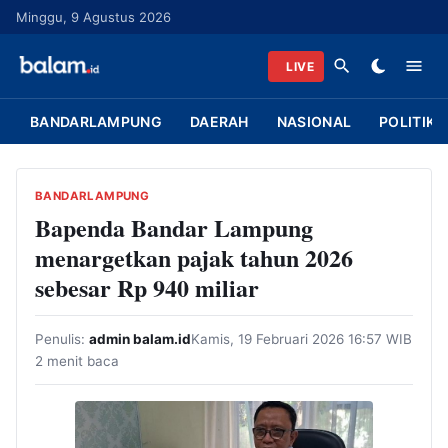
L
Minggu, 9 Agustus 2026
a
n
LIVE
g
s
BANDARLAMPUNG
DAERAH
NASIONAL
POLITIK
u
n
g
BANDARLAMPUNG
k
Bapenda Bandar Lampung
e
menargetkan pajak tahun 2026
k
sebesar Rp 940 miliar
o
n
Penulis:
admin balam.id
Kamis, 19 Februari 2026 16:57 WIB
t
2 menit baca
e
n