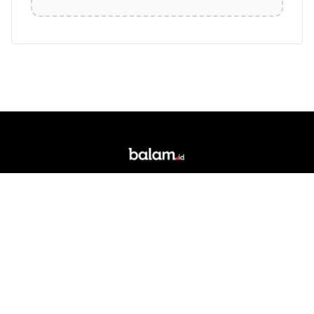
Portal berita daring dan media siber lokal yang
berkedudukan di Kota Bandar Lampung. Singkatan
"Balam" merupakan akronim dari Bandar Lampung.
RUBRIK
Bandarlampung
Daerah