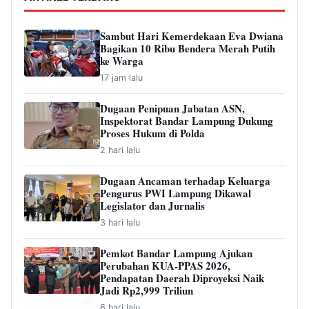
Sambut Hari Kemerdekaan Eva Dwiana
Bagikan 10 Ribu Bendera Merah Putih
ke Warga
17 jam lalu
Dugaan Penipuan Jabatan ASN,
Inspektorat Bandar Lampung Dukung
Proses Hukum di Polda
2 hari lalu
Dugaan Ancaman terhadap Keluarga
Pengurus PWI Lampung Dikawal
Legislator dan Jurnalis
3 hari lalu
Pemkot Bandar Lampung Ajukan
Perubahan KUA-PPAS 2026,
Pendapatan Daerah Diproyeksi Naik
Jadi Rp2,999 Triliun
6 hari lalu