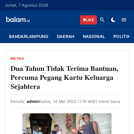
L
Jumat, 7 Agustus 2026
a
n
LIVE
g
s
BANDARLAMPUNG
DAERAH
NASIONAL
POLITIK
u
n
g
METRO
k
Dua Tahun Tidak Terima Bantuan,
e
Percuma Pegang Kartu Keluarga
k
Sejahtera
o
n
Penulis:
admin
Kamis, 14 Mei 2020 11:19 WIB
1 menit baca
t
e
n