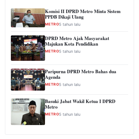
Komisi II DPRD Metro Minta Sistem
PPDB Dikaji Ulang
METRO
5 tahun lalu
DPRD Metro Ajak Masyarakat
Majukan Kota Pendidikan
METRO
5 tahun lalu
Paripurna DPRD Metro Bahas dua
Agenda
METRO
5 tahun lalu
Basuki Jabat Wakil Ketua I DPRD
Metro
METRO
5 tahun lalu