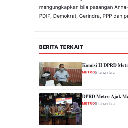
mengungkapkan bila pasangan Anna-Fri
PDIP, Demokrat, Gerindra, PPP dan par
BERITA TERKAIT
Komisi II DPRD Metr
METRO
5 tahun lalu
DPRD Metro Ajak Ma
METRO
5 tahun lalu