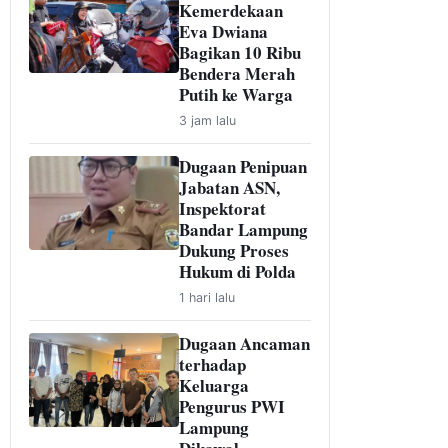
Kemerdekaan
Eva Dwiana
Bagikan 10 Ribu
Bendera Merah
Putih ke Warga
3 jam lalu
Dugaan Penipuan
Jabatan ASN,
Inspektorat
Bandar Lampung
Dukung Proses
Hukum di Polda
1 hari lalu
Dugaan Ancaman
terhadap
Keluarga
Pengurus PWI
Lampung