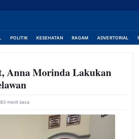
L
POLITIK
KESEHATAN
RAGAM
ADVERTORIAL
t, Anna Morinda Lakukan
elawan
IB
3 menit baca