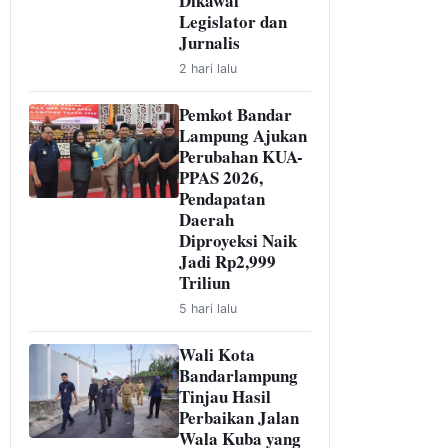
Dikawal
Legislator dan
Jurnalis
2 hari lalu
Pemkot Bandar
Lampung Ajukan
Perubahan KUA-
PPAS 2026,
Pendapatan
Daerah
Diproyeksi Naik
Jadi Rp2,999
Triliun
5 hari lalu
Wali Kota
Bandarlampung
Tinjau Hasil
Perbaikan Jalan
Wala Kuba yang