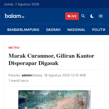
L
Jumat, 7 Agustus 2026
a
n
LIVE
g
s
BANDARLAMPUNG
DAERAH
NASIONAL
POLITIK
u
n
g
METRO
k
Marak Curanmor, Giliran Kantor
e
Disporapar Digasak
k
o
Penulis:
admin
Selasa, 18 Agustus 2020 12:10 WIB
n
1 menit baca
t
e
n