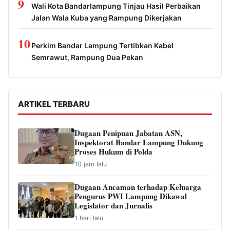
9
Wali Kota Bandarlampung Tinjau Hasil Perbaikan
Jalan Wala Kuba yang Rampung Dikerjakan
10
Perkim Bandar Lampung Tertibkan Kabel
Semrawut, Rampung Dua Pekan
ARTIKEL TERBARU
Dugaan Penipuan Jabatan ASN,
Inspektorat Bandar Lampung Dukung
Proses Hukum di Polda
10 jam lalu
Dugaan Ancaman terhadap Keluarga
Pengurus PWI Lampung Dikawal
Legislator dan Jurnalis
1 hari lalu