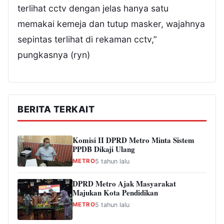
terlihat cctv dengan jelas hanya satu
memakai kemeja dan tutup masker, wajahnya
sepintas terlihat di rekaman cctv,”
pungkasnya (ryn)
BERITA TERKAIT
Komisi II DPRD Metro Minta Sistem
PPDB Dikaji Ulang
METRO
5 tahun lalu
DPRD Metro Ajak Masyarakat
Majukan Kota Pendidikan
METRO
5 tahun lalu