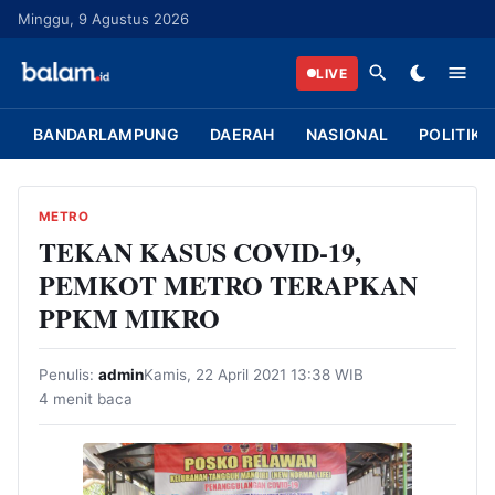
L
Minggu, 9 Agustus 2026
a
n
LIVE
g
s
BANDARLAMPUNG
DAERAH
NASIONAL
POLITIK
u
n
g
METRO
k
TEKAN KASUS COVID-19,
e
PEMKOT METRO TERAPKAN
k
PPKM MIKRO
o
n
Penulis:
admin
Kamis, 22 April 2021 13:38 WIB
t
4 menit baca
e
n