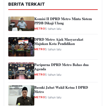
BERITA TERKAIT
Komisi II DPRD Metro Minta Sistem
PPDB Dikaji Ulang
METRO
5 tahun lalu
DPRD Metro Ajak Masyarakat
Majukan Kota Pendidikan
METRO
5 tahun lalu
Paripurna DPRD Metro Bahas dua
Agenda
METRO
5 tahun lalu
Basuki Jabat Wakil Ketua I DPRD
Metro
METRO
5 tahun lalu