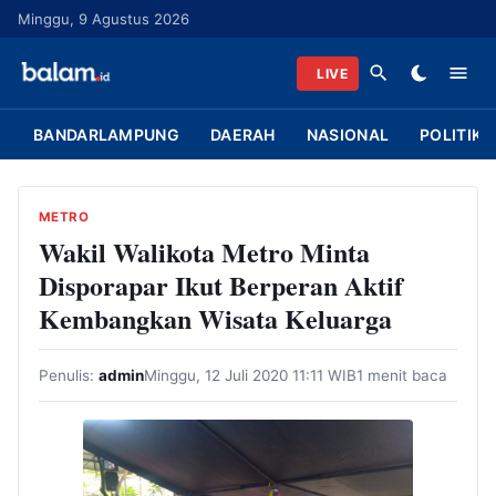
L
Minggu, 9 Agustus 2026
a
n
LIVE
g
s
BANDARLAMPUNG
DAERAH
NASIONAL
POLITIK
u
n
g
METRO
k
Wakil Walikota Metro Minta
e
Disporapar Ikut Berperan Aktif
k
Kembangkan Wisata Keluarga
o
n
Penulis:
admin
Minggu, 12 Juli 2020 11:11 WIB
1 menit baca
t
e
n