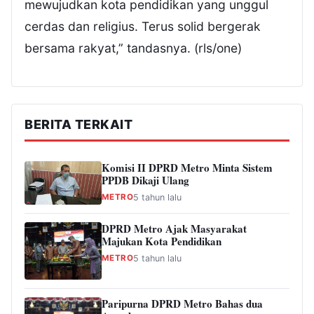
mewujudkan kota pendidikan yang unggul
cerdas dan religius. Terus solid bergerak
bersama rakyat,” tandasnya. (rls/one)
BERITA TERKAIT
Komisi II DPRD Metro Minta Sistem
PPDB Dikaji Ulang
METRO
5 tahun lalu
DPRD Metro Ajak Masyarakat
Majukan Kota Pendidikan
METRO
5 tahun lalu
Paripurna DPRD Metro Bahas dua