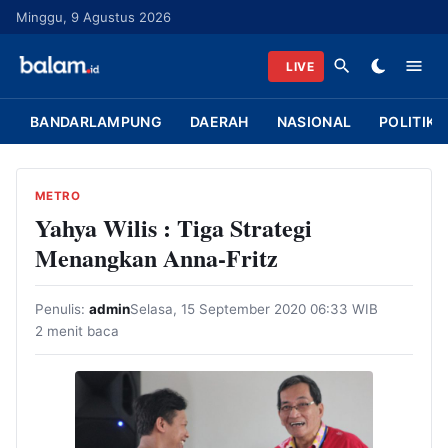
L
Minggu, 9 Agustus 2026
a
n
LIVE
g
s
BANDARLAMPUNG
DAERAH
NASIONAL
POLITIK
u
n
g
METRO
k
Yahya Wilis : Tiga Strategi
e
Menangkan Anna-Fritz
k
o
Penulis:
admin
Selasa, 15 September 2020 06:33 WIB
n
2 menit baca
t
e
n