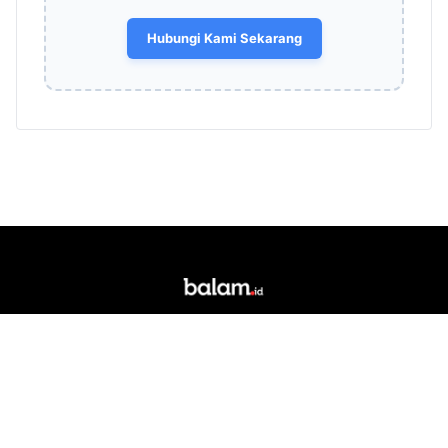
Hubungi Kami Sekarang
Portal berita daring dan media siber lokal yang
berkedudukan di Kota Bandar Lampung. Singkatan
"Balam" merupakan akronim dari Bandar Lampung.
RUBRIK