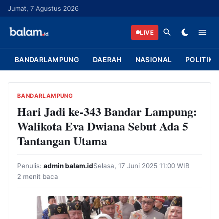
L
Jumat, 7 Agustus 2026
a
n
LIVE
g
s
BANDARLAMPUNG
DAERAH
NASIONAL
POLITIK
u
n
g
BANDARLAMPUNG
k
Hari Jadi ke-343 Bandar Lampung:
e
Walikota Eva Dwiana Sebut Ada 5
k
Tantangan Utama
o
n
Penulis:
admin balam.id
Selasa, 17 Juni 2025 11:00 WIB
t
2 menit baca
e
n