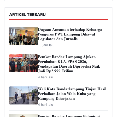
ARTIKEL TERBARU
Dugaan Ancaman terhadap Keluarga
Pengurus PWI Lampung Dikawal
Legislator dan Jurnalis
15 jam lalu
Pemkot Bandar Lampung Ajukan
Perubahan KUA-PPAS 2026,
Pendapatan Daerah Diproyeksi Naik
Jadi Rp2,999 Triliun
4 hari lalu
Wali Kota Bandarlampung Tinjau Hasil
Perbaikan Jalan Wala Kuba yang
Rampung Dikerjakan
4 hari lalu
Pemkot Bandar Lampung Betonisasi